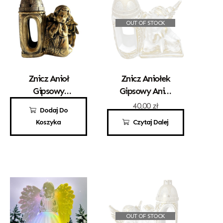
OUT OF STOCK
Znicz Anioł
Znicz Aniołek
Gipsowy
Gipsowy Anioł
Modlący Się
Z Książką Biały
33,00
zł
40,00
zł
Dodaj Do
Złoty
Koszyka
Czytaj Dalej
OUT OF STOCK