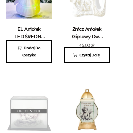
EL Aniołek
Znicz Aniołek
LED ŚREDNI
Gipsowy Dwa
RGB
Aniołki Z
25,00
zł
45,00
zł
Dodaj Do
Książką Biały
Koszyka
Czytaj Dalej
OUT OF STOCK