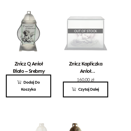
OUT OF STOCK
Znicz Q Anioł
Znicz Kapliczka
Biało – Srebrny
Anioł
Panorama
65,00
zł
160,00
zł
Dodaj Do
Czarny
Koszyka
Czytaj Dalej