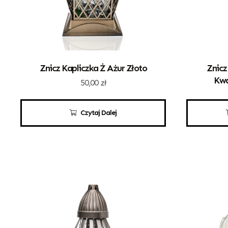
Znicz Kapliczka Ż Ażur Złoto
Znicz
Kwa
50,00
zł
Czytaj Dalej