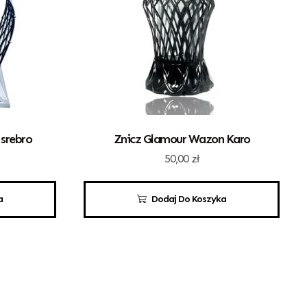
 srebro
Znicz Glamour Wazon Karo
50,00
zł
a
Dodaj Do Koszyka