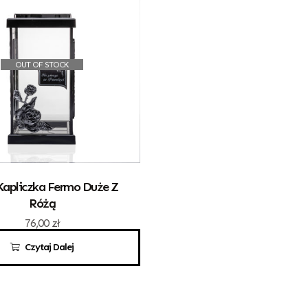
OUT OF STOCK
Kapliczka Fermo Duże Z
Różą
76,00
zł
Czytaj Dalej