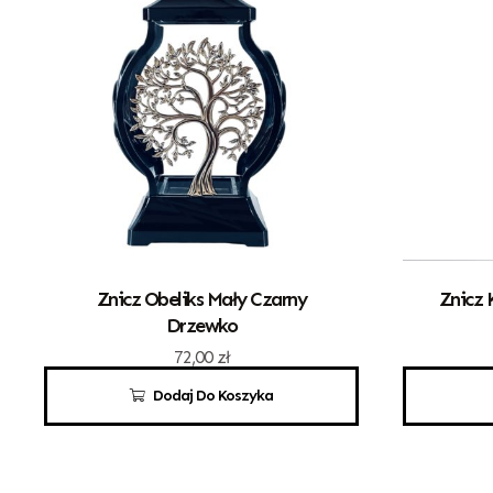
Znicz Obeliks Mały Czarny
Znicz 
Drzewko
72,00
zł
Dodaj Do Koszyka