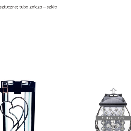
ztuczne; tuba znicza – szkło
OUT OF STOCK