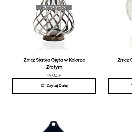
OUT OF STOCK
Znicz Siatka Gięta w Kolorze
Znicz 
Złotym
49,00
zł
Czytaj Dalej