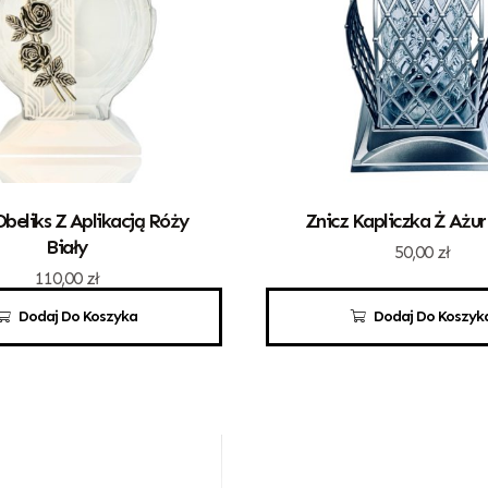
Obeliks Z Aplikacją Róży
Znicz Kapliczka Ż Ażur
Biały
50,00
zł
110,00
zł
Dodaj Do Koszyka
Dodaj Do Koszyk