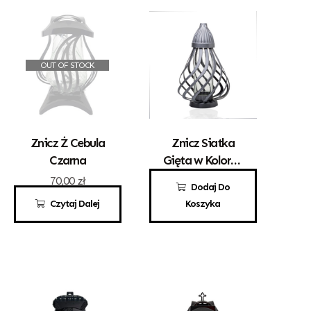
OUT OF STOCK
Znicz Ż Cebula
Znicz Siatka
Czarna
Gięta w Kolorze
Srebrnym
70,00
zł
49,00
zł
Dodaj Do
Czytaj Dalej
Koszyka