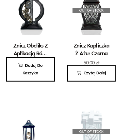
OUT OF STOCK
Znicz Obeliks Z
Znicz Kapliczka
Aplikacją Róży
Ż Ażur Czarna
Czarny
110,00
zł
50,00
zł
Dodaj Do
Koszyka
Czytaj Dalej
OUT OF STOCK