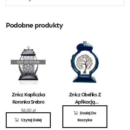
Podobne produkty
OUT OF STOCK
Znicz Kapliczka
Znicz Obeliks Z
Koronka Srebro
Aplikacją
Drzewka
56,00
zł
100,00
zł
Dodaj Do
Czytaj Dalej
Koszyka