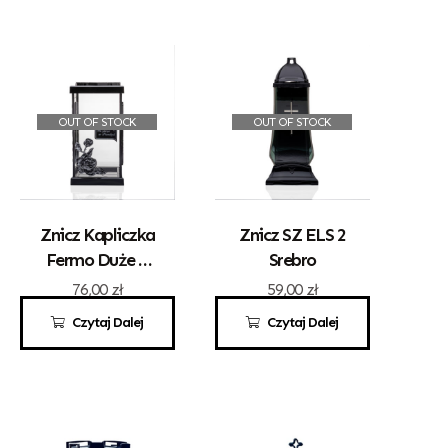
OUT OF STOCK
OUT OF STOCK
Znicz Kapliczka
Znicz SZ ELS 2
Fermo Duże Z
Srebro
Różą
76,00
zł
59,00
zł
Czytaj Dalej
Czytaj Dalej