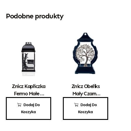
Podobne produkty
Znicz Kapliczka
Znicz Obeliks
Fermo Małe Z
Mały Czarny
Różą
Drzewko
55,00
zł
72,00
zł
Dodaj Do
Dodaj Do
Koszyka
Koszyka