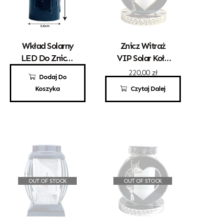
Wkład Solarny
Znicz Witraż
LED Do Zniczy
VIP Solar Koło
Biały
Złoto
15,00
zł
220,00
zł
Dodaj Do
Koszyka
Czytaj Dalej
OUT OF STOCK
OUT OF STOCK