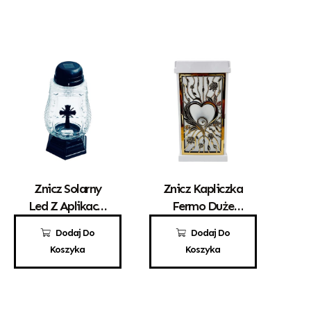
Znicz Solarny
Znicz Kapliczka
Led Z Aplikacją
Fermo Duże
Krzyżyka Z-34
Białe Front
32,00
zł
125,00
zł
Dodaj Do
Dodaj Do
Złoty Solar
Koszyka
Koszyka