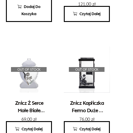
Srebrna
95,00
zł
121,00
zł
Dodaj Do
Koszyka
Czytaj Dalej
OUT OF STOCK
OUT OF STOCK
Znicz Ż Serce
Znicz Kapliczka
Małe Białe
Fermo Duże Z
Złota Róża
Różą
69,00
zł
76,00
zł
Czytaj Dalej
Czytaj Dalej