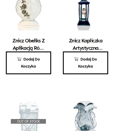
Znicz Obeliks Z
Znicz Kapliczka
Aplikacją Róży
Artystyczna
Biały
„Gracja” Mała
110,00
zł
49,00
zł
Dodaj Do
Dodaj Do
Czarna Z
Koszyka
Koszyka
Różyczką
OUT OF STOCK