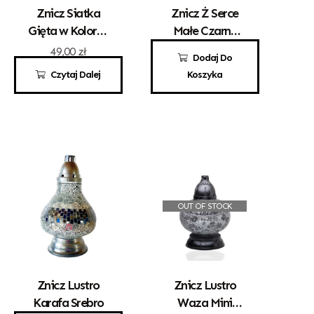
Znicz Siatka
Znicz Ż Serce
Gięta w Kolorze
Małe Czarne
Złotym
Srebrna Róża
49,00
zł
69,00
zł
Dodaj Do
Czytaj Dalej
Koszyka
OUT OF STOCK
Znicz Lustro
Znicz Lustro
Karafa Srebro
Waza Mini