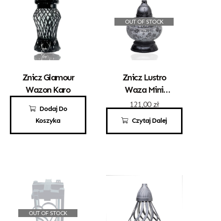
OUT OF STOCK
Znicz Glamour
Znicz Lustro
Wazon Karo
Waza Mini
Srebrna
50,00
zł
121,00
zł
Dodaj Do
Koszyka
Czytaj Dalej
OUT OF STOCK