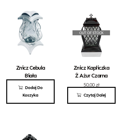
OUT OF STOCK
Znicz Cebula
Znicz Kapliczka
Biała
Ż Ażur Czarna
70,00
zł
50,00
zł
Dodaj Do
Koszyka
Czytaj Dalej