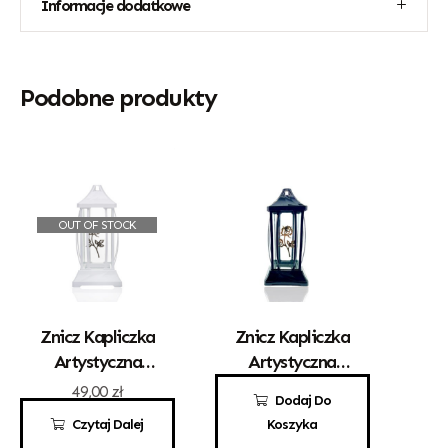
Informacje dodatkowe
Podobne produkty
OUT OF STOCK
Znicz Kapliczka
Znicz Kapliczka
Artystyczna
Artystyczna
„Gracja” Mała
„Gracja” Mała
49,00
zł
49,00
zł
Dodaj Do
Biała Z
Czarna Z
Czytaj Dalej
Koszyka
Różyczką
Różyczką