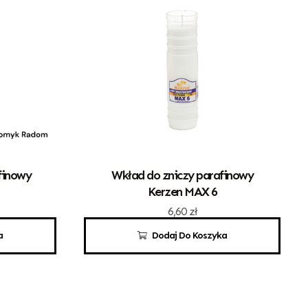
finowy
Wkład do zniczy parafinowy
Kerzen MAX 6
6,60
zł
a
Dodaj Do Koszyka