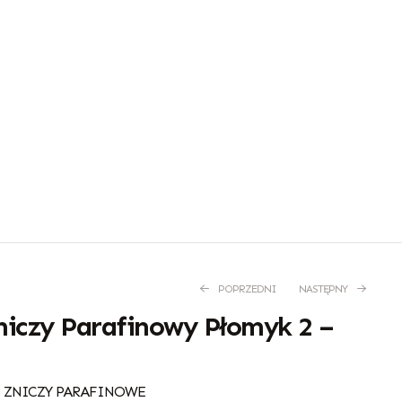
POPRZEDNI
NASTĘPNY
iczy Parafinowy Płomyk 2 –
36,00
54,00
zł
zł
 ZNICZY PARAFINOWE