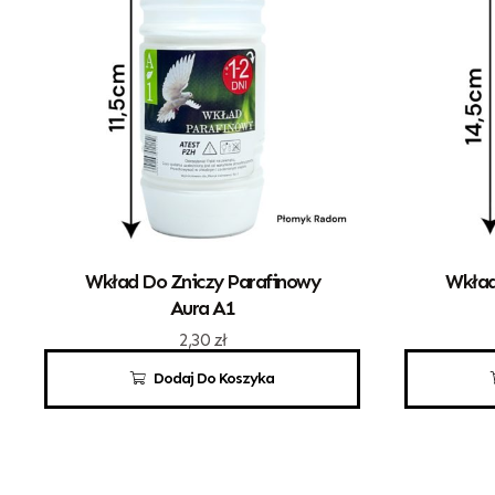
Wkład Do Zniczy Parafinowy
Wkład
Aura A1
2,30
zł
Dodaj Do Koszyka