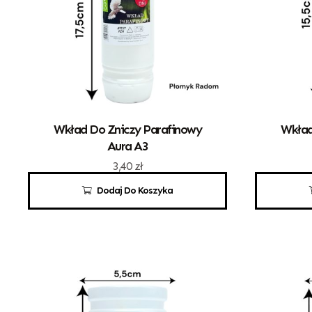
Wkład Do Zniczy Parafinowy
Wkład
Aura A3
3,40
zł
Dodaj Do Koszyka