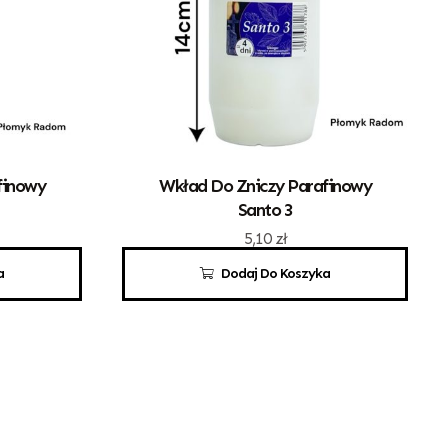
finowy
Wkład Do Zniczy Parafinowy
Santo 3
5,10
zł
a
Dodaj Do Koszyka