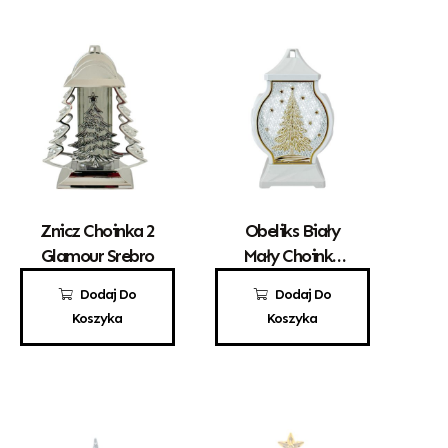
Znicz Choinka 2
Obeliks Biały
Glamour Srebro
Mały Choinka
Złota
80,00
zł
55,00
zł
Dodaj Do
Dodaj Do
Koszyka
Koszyka