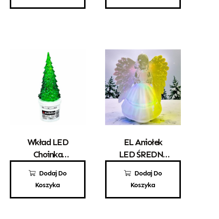
Wkład LED
EL Aniołek
Choinka
LED ŚREDNI
Zielona
RGB
12,00
zł
25,00
zł
Dodaj Do
Dodaj Do
Koszyka
Koszyka