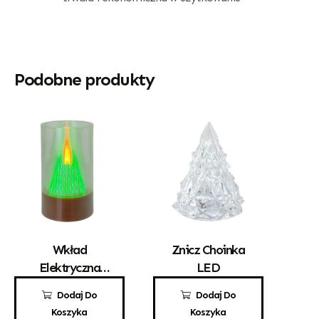
Podobne produkty
Wkład
Znicz Choinka
Elektryczna
LED
Świeca Stożek
25,00
zł
10,00
zł
Dodaj Do
Dodaj Do
LED 145
Koszyka
Koszyka