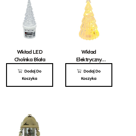
Wkład LED
Wkład
Choinka Biała
Elektryczny
Choinka LED
12,00
zł
10,00
zł
Dodaj Do
Dodaj Do
1382
Koszyka
Koszyka