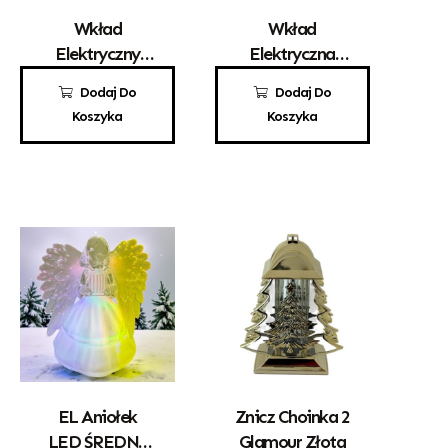
Wkład
Wkład
Elektryczny
Elektryczna
Choinka LED
Świeca Stożek
10,00
zł
25,00
zł
Dodaj Do
Dodaj Do
1382
LED 147
Koszyka
Koszyka
EL Aniołek
Znicz Choinka 2
LED ŚREDNI
Glamour Złota