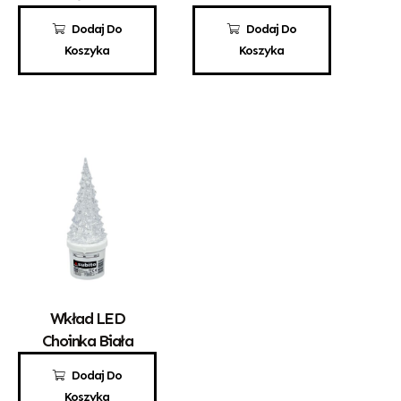
RGB
25,00
zł
80,00
zł
Dodaj Do
Dodaj Do
Koszyka
Koszyka
Wkład LED
Choinka Biała
12,00
zł
Dodaj Do
Koszyka