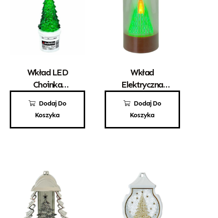
Wkład LED
Wkład
Choinka
Elektryczna
Zielona
Świeca Stożek
12,00
zł
25,00
zł
Dodaj Do
Dodaj Do
LED 145
Koszyka
Koszyka