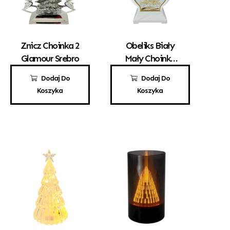
Znicz Choinka 2
Obeliks Biały
Glamour Srebro
Mały Choinka
Złota
80,00
zł
55,00
zł
Dodaj Do
Dodaj Do
Koszyka
Koszyka