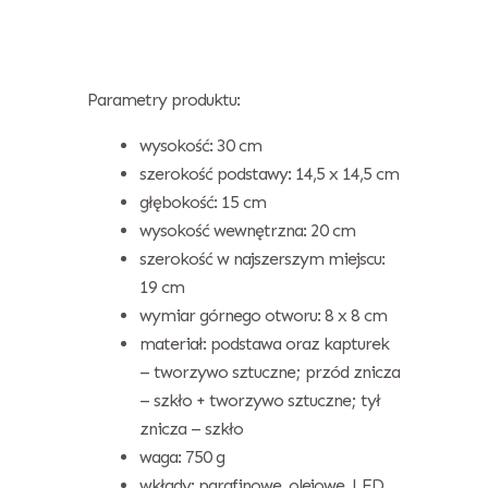
Parametry produktu:
wysokość: 30 cm
szerokość podstawy: 14,5 x 14,5 cm
głębokość: 15 cm
wysokość wewnętrzna: 20 cm
szerokość w najszerszym miejscu:
19 cm
wymiar górnego otworu: 8 x 8 cm
materiał: podstawa oraz kapturek
– tworzywo sztuczne; przód znicza
– szkło + tworzywo sztuczne; tył
znicza – szkło
waga: 750 g
wkłady: parafinowe, olejowe, LED