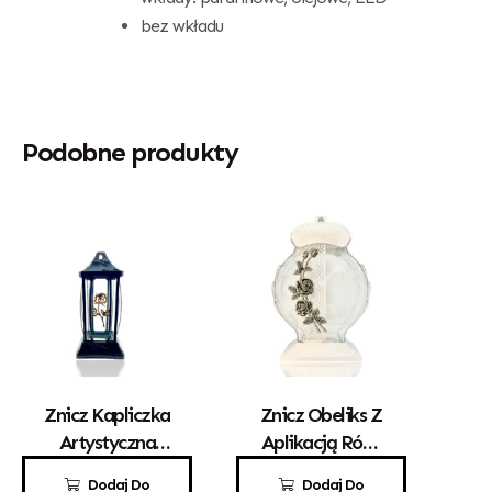
bez wkładu
Podobne produkty
Znicz Kapliczka
Znicz Obeliks Z
Artystyczna
Aplikacją Róży
„Gracja” Mała
Biały
49,00
zł
110,00
zł
Dodaj Do
Dodaj Do