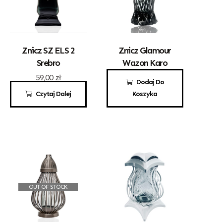
Znicz SZ ELS 2
Znicz Glamour
Srebro
Wazon Karo
59,00
zł
50,00
zł
Dodaj Do
Czytaj Dalej
Koszyka
OUT OF STOCK