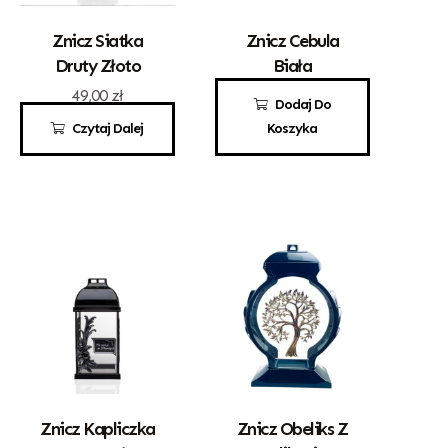
Znicz Siatka
Znicz Cebula
Druty Złoto
Biała
49,00
zł
70,00
zł
Dodaj Do
Czytaj Dalej
Koszyka
Znicz Kapliczka
Znicz Obeliks Z