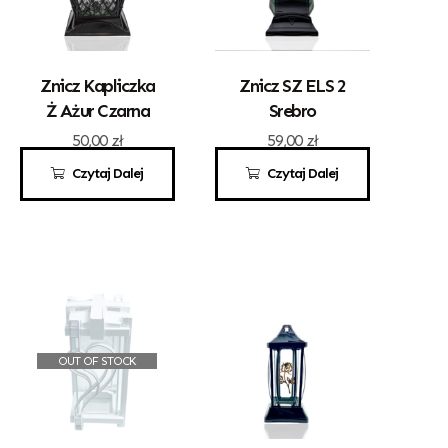
Znicz Kapliczka
Znicz SZ ELS 2
Ż Ażur Czarna
Srebro
50,00
zł
59,00
zł
Czytaj Dalej
Czytaj Dalej
OUT OF STOCK