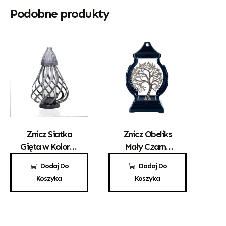
Podobne produkty
Znicz Siatka
Znicz Obeliks
Gięta w Kolorze
Mały Czarny
Srebrnym
Drzewko
49,00
zł
72,00
zł
Dodaj Do
Dodaj Do
Koszyka
Koszyka