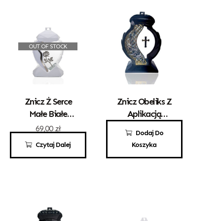
OUT OF STOCK
Znicz Ż Serce
Znicz Obeliks Z
Małe Białe
Aplikacją
Złota Róża
Krzyża
69,00
zł
100,00
zł
Dodaj Do
Czytaj Dalej
Koszyka