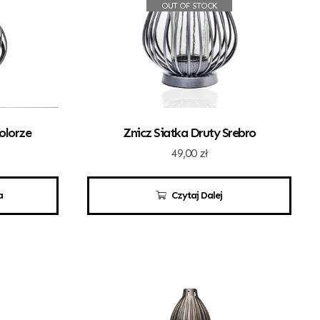
OUT OF STOCK
olorze
Znicz Siatka Druty Srebro
49,00
zł
a
Czytaj Dalej