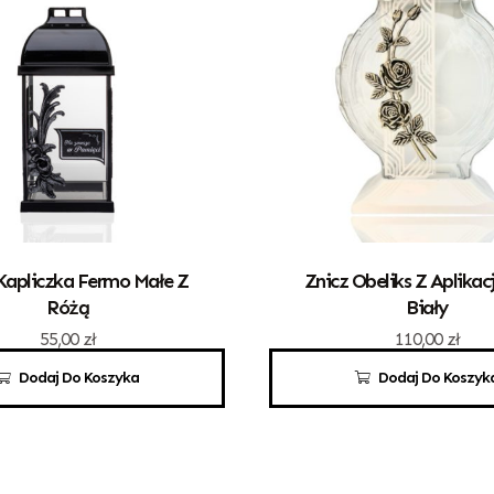
Kapliczka Fermo Małe Z
Znicz Obeliks Z Aplikac
Różą
Biały
55,00
zł
110,00
zł
Dodaj Do Koszyka
Dodaj Do Koszyk