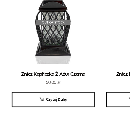
OUT OF STOCK
Znicz Kapliczka Ż Ażur Czarna
Znicz 
50,00
zł
Czytaj Dalej