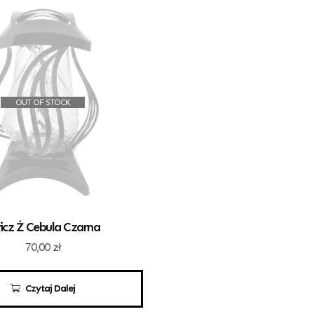
OUT OF STOCK
icz Ż Cebula Czarna
70,00
zł
Czytaj Dalej