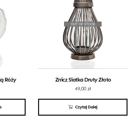
OUT OF STOCK
ją Róży
Znicz Siatka Druty Złoto
49,00
zł
a
Czytaj Dalej