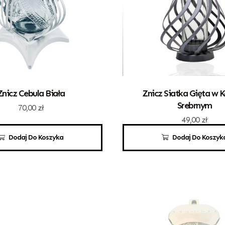
Znicz Cebula Biała
Znicz Siatka Gięta w K
Srebrnym
70,00
zł
49,00
zł
Dodaj Do Koszyka
Dodaj Do Koszyk