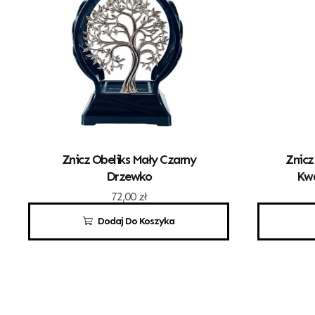
Znicz Obeliks Mały Czarny
Znicz
Drzewko
Kwa
72,00
zł
Dodaj Do Koszyka