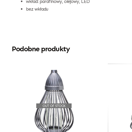
wkład: parafinowy, olejowy, LED
bez wkładu
Podobne produkty
OUT OF STOCK