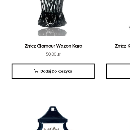
Znicz Glamour Wazon Karo
Znicz K
50,00
zł
Dodaj Do Koszyka