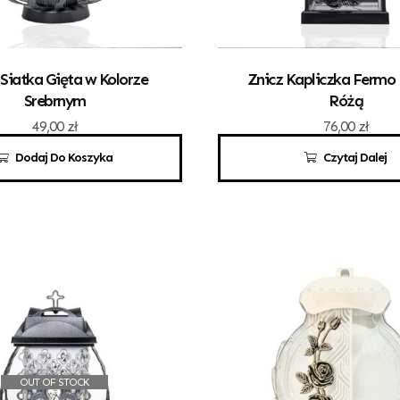
 Siatka Gięta w Kolorze
Znicz Kapliczka Fermo
Srebrnym
Różą
49,00
zł
76,00
zł
Dodaj Do Koszyka
Czytaj Dalej
OUT OF STOCK