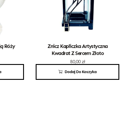
ją Róży
Znicz Kapliczka Artystyczna
Kwadrat Z Sercem Złoto
80,00
zł
a
Dodaj Do Koszyka