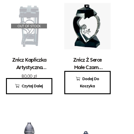
OUT OF STOCK
Znicz Kapliczka
Znicz Ż Serce
Artystyczna
Małe Czarne
Kwadrat Z
Srebrna Róża
80,00
zł
69,00
zł
Dodaj Do
Sercem Srebro
Czytaj Dalej
Koszyka