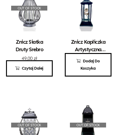
OUT OF STOCK
Znicz Siatka
Znicz Kapliczka
Druty Srebro
Artystyczna
„Gracja” Mała
49,00
zł
49,00
zł
Dodaj Do
Czarna Z
Czytaj Dalej
Koszyka
Różyczką
OUT OF STOCK
OUT OF STOCK