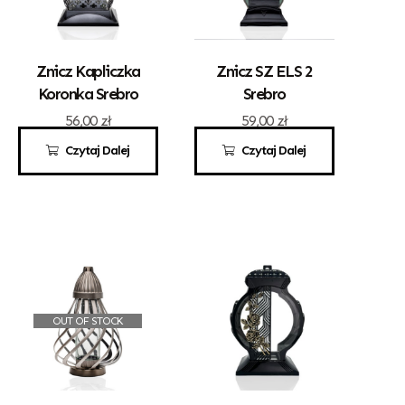
Znicz Kapliczka
Znicz SZ ELS 2
Koronka Srebro
Srebro
56,00
zł
59,00
zł
Czytaj Dalej
Czytaj Dalej
OUT OF STOCK