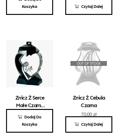
Koszyka
Czytaj Dalej
OUT OF STOCK
Znicz Ż Serce
Znicz Ż Cebula
Małe Czarne
Czarna
Srebrna Róża
69,00
zł
70,00
zł
Dodaj Do
Koszyka
Czytaj Dalej