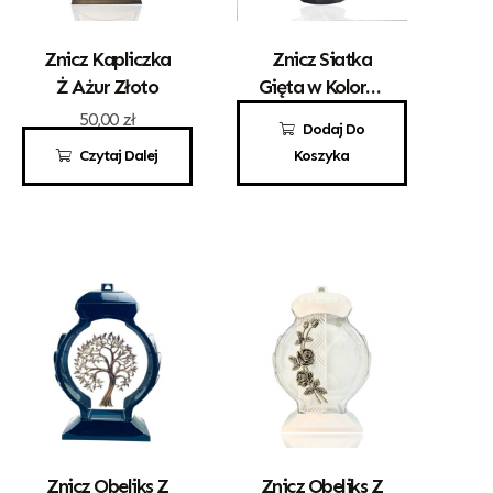
Znicz Kapliczka
Znicz Siatka
Ż Ażur Złoto
Gięta w Kolorze
Srebrnym
50,00
zł
49,00
zł
Dodaj Do
Czytaj Dalej
Koszyka
Znicz Obeliks Z
Znicz Obeliks Z