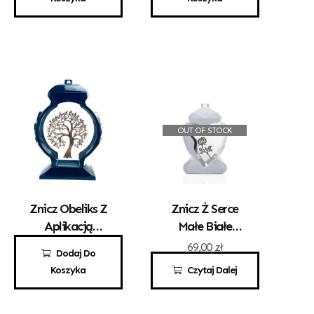
OUT OF STOCK
Znicz Obeliks Z
Znicz Ż Serce
Aplikacją
Małe Białe
Drzewka
Złota Róża
100,00
zł
69,00
zł
Dodaj Do
Koszyka
Czytaj Dalej