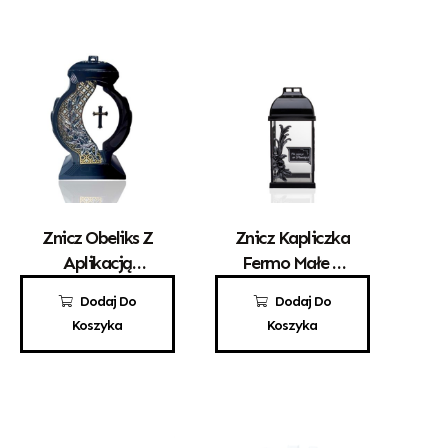
Znicz Obeliks Z
Znicz Kapliczka
Aplikacją
Fermo Małe Z
Krzyża
Różą
100,00
zł
55,00
zł
Dodaj Do
Dodaj Do
Koszyka
Koszyka