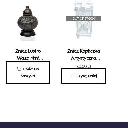
OUT OF STOCK
Znicz Lustro
Znicz Kapliczka
Waza Mini
Artystyczna
Złoto – Czarna
Kwadrat Z
121,00
zł
80,00
zł
Dodaj Do
Sercem Białe
Koszyka
Czytaj Dalej