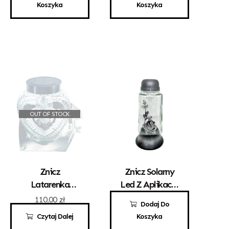
125,00
zł
Koszyka
Koszyka
OUT OF STOCK
Znicz
Znicz Solarny
Latarenka
Led Z Aplikacją
Solarna Serce
Róży Srebro
110,00
zł
29,00
zł
Dodaj Do
Czytaj Dalej
Koszyka