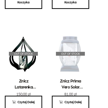
125,00
zł
Koszyka
Koszyka
OUT OF STOCK
OUT OF STOCK
Znicz
Znicz Prima
Latarenka
Vero Solar
Solarna Rakieta
Srebro
150,00
zł
81,00
zł
Czytaj Dalej
Czytaj Dalej