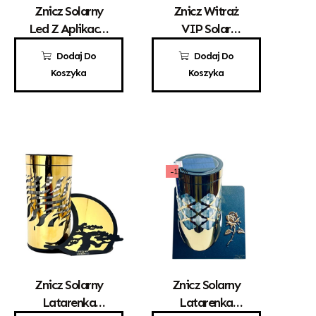
Znicz Solarny
Znicz Witraż
Led Z Aplikacją
VIP Solar
Róży Złoto
Srebro
29,00
zł
190,00
zł
Dodaj Do
Dodaj Do
Koszyka
Koszyka
-11%
Znicz Solarny
Znicz Solarny
Latarenka
Latarenka