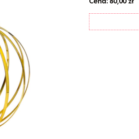
80,00
zł