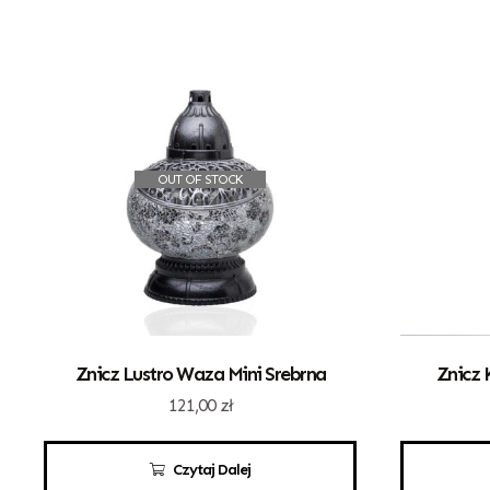
OUT OF STOCK
Znicz Lustro Waza Mini Srebrna
Znicz 
121,00
zł
Czytaj Dalej