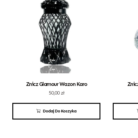
Znicz Glamour Wazon Karo
Znic
50,00
zł
Dodaj Do Koszyka