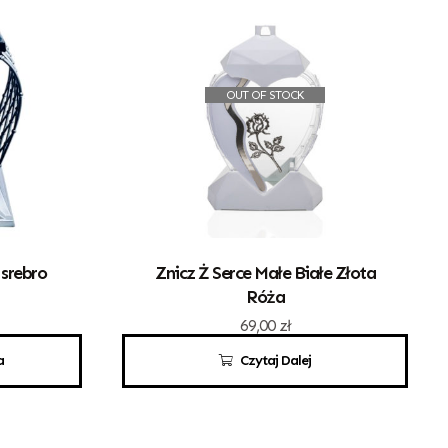
OUT OF STOCK
 srebro
Znicz Ż Serce Małe Białe Złota
Róża
69,00
zł
a
Czytaj Dalej