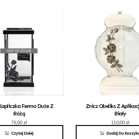
OUT OF STOCK
Kapliczka Fermo Duże Z
Znicz Obeliks Z Aplikac
Różą
Biały
76,00
zł
110,00
zł
Czytaj Dalej
Dodaj Do Koszyk