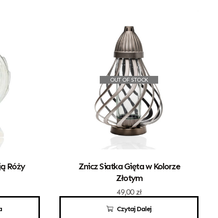
OUT OF STOCK
ją Róży
Znicz Siatka Gięta w Kolorze
Złotym
49,00
zł
a
Czytaj Dalej