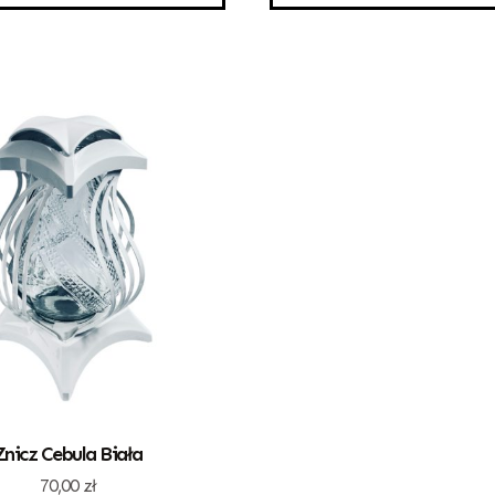
Znicz Cebula Biała
70,00
zł