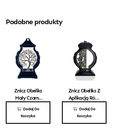
Podobne produkty
Znicz Obeliks
Znicz Obeliks Z
Mały Czarny
Aplikacją Róży
Drzewko
Czarny
72,00
zł
110,00
zł
Dodaj Do
Dodaj Do
Koszyka
Koszyka