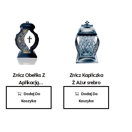
Znicz Obeliks Z
Znicz Kapliczka
Aplikacją
Ż Ażur srebro
Krzyża
100,00
zł
50,00
zł
Dodaj Do
Dodaj Do
Koszyka
Koszyka