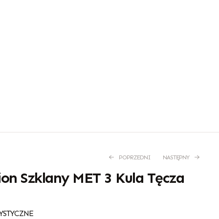
POPRZEDNI
NASTĘPNY
on Szklany MET 3 Kula Tęcza
57,00
55,00
zł
zł
YSTYCZNE