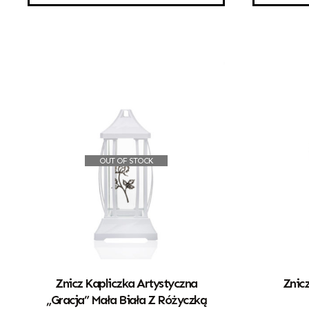
OUT OF STOCK
Znicz Kapliczka Artystyczna
Znic
„Gracja” Mała Biała Z Różyczką