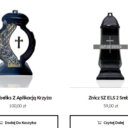
OUT OF STOCK
beliks Z Aplikacją Krzyża
Znicz SZ ELS 2 Sre
100,00
zł
59,00
zł
Dodaj Do Koszyka
Czytaj Dalej