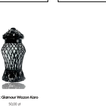
z Glamour Wazon Karo
50,00
zł