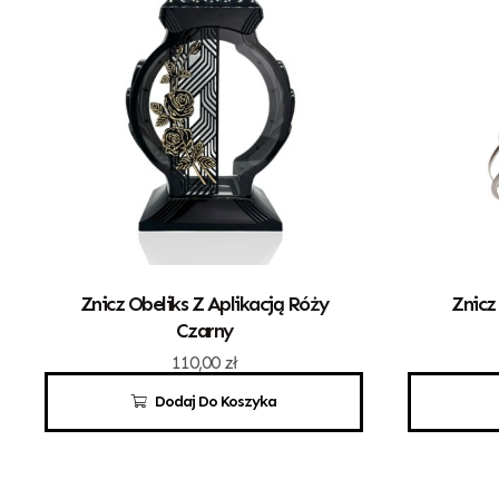
Znicz Obeliks Z Aplikacją Róży
Znicz
Czarny
110,00
zł
Dodaj Do Koszyka