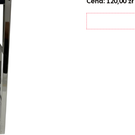
120,00
zł