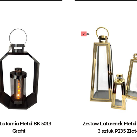
-10%
 Latarnia Metal BK 5013
Zestaw Latarenek Meta
Grafit
3 sztuk P235 Złot