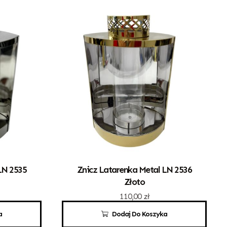
LN 2535
Znicz Latarenka Metal LN 2536
Złoto
110,00
zł
a
Dodaj Do Koszyka