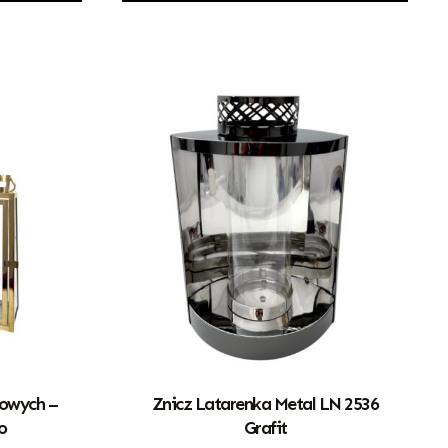
lowych –
Znicz Latarenka Metal LN 2536
o
Grafit