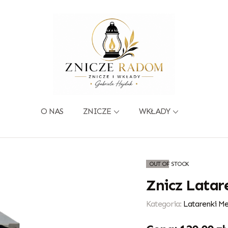
O NAS
ZNICZE
WKŁADY
OUT OF STOCK
Znicz Latar
Kategoria:
Latarenki M