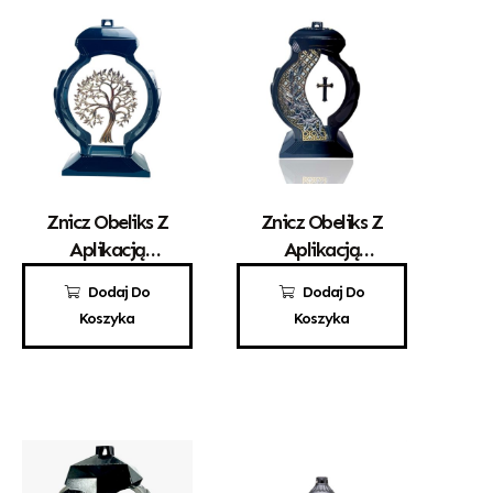
Znicz Obeliks Z
Znicz Obeliks Z
Aplikacją
Aplikacją
Drzewka
Krzyża
100,00
zł
100,00
zł
Dodaj Do
Dodaj Do
Koszyka
Koszyka