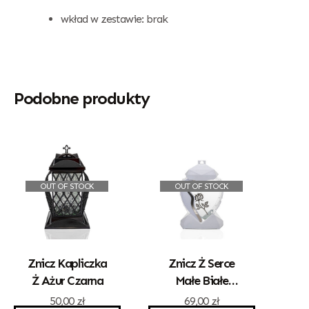
wkład w zestawie: brak
Podobne produkty
OUT OF STOCK
OUT OF STOCK
Znicz Kapliczka
Znicz Ż Serce
Ż Ażur Czarna
Małe Białe
Złota Róża
50,00
zł
69,00
zł