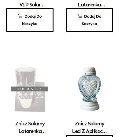
VIP Solar
Latarenka
Srebro
Solarna Złota
190,00
zł
140,00
zł
Dodaj Do
Dodaj Do
Róża
125,00
zł
Koszyka
Koszyka
OUT OF STOCK
Znicz Solarny
Znicz Solarny
Latarenka
Led Z Aplikacją