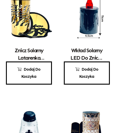
Znicz Solarny
Wkład Solarny
Latarenka
LED Do Zniczy
Solarna Paris
Czerwony
125,00
zł
15,00
zł
Dodaj Do
Dodaj Do
Bonsai Złoto
Koszyka
Koszyka