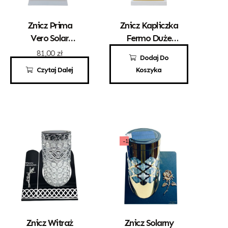
Znicz Prima
Znicz Kapliczka
Vero Solar
Fermo Duże
Srebro
Białe Front
81,00
zł
125,00
zł
Dodaj Do
Złoty Solar
Czytaj Dalej
Koszyka
-11%
Znicz Witraż
Znicz Solarny