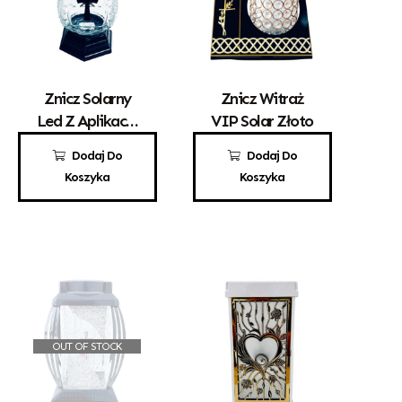
Znicz Solarny
Znicz Witraż
Led Z Aplikacją
VIP Solar Złoto
Krzyżyka Z-34
32,00
zł
190,00
zł
Dodaj Do
Dodaj Do
Koszyka
Koszyka
OUT OF STOCK