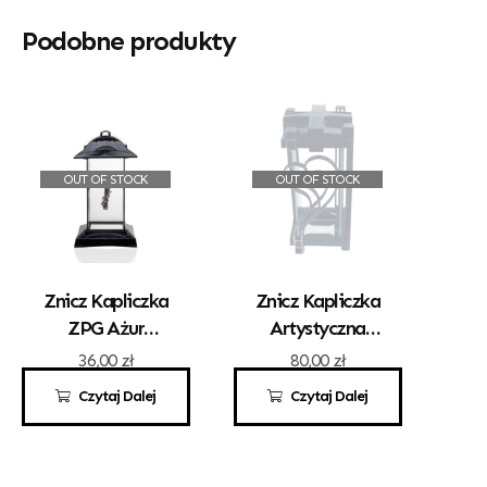
Podobne produkty
OUT OF STOCK
OUT OF STOCK
Znicz Kapliczka
Znicz Kapliczka
ZPG Ażur
Artystyczna
Prosty Z
Kwadrat Z
36,00
zł
80,00
zł
Krzyżykiem
Sercem Srebro
Czytaj Dalej
Czytaj Dalej