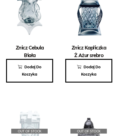
Znicz Cebula
Znicz Kapliczka
Biała
Ż Ażur srebro
70,00
zł
50,00
zł
Dodaj Do
Dodaj Do
Koszyka
Koszyka
OUT OF STOCK
OUT OF STOCK