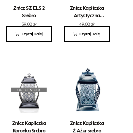
Znicz SZ ELS 2
Znicz Kapliczka
Srebro
Artystyczna
„Gracja” Mała
59,00
zł
49,00
zł
Biała Z
Czytaj Dalej
Czytaj Dalej
Różyczką
OUT OF STOCK
Znicz Kapliczka
Znicz Kapliczka
Koronka Srebro
Ż Ażur srebro