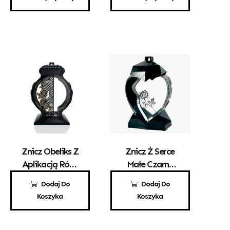
Znicz Obeliks Z
Znicz Ż Serce
Aplikacją Róży
Małe Czarne
Czarny
Srebrna Róża
110,00
zł
69,00
zł
Dodaj Do
Dodaj Do
Koszyka
Koszyka