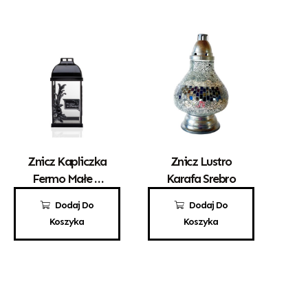
Znicz Kapliczka
Znicz Lustro
Fermo Małe Z
Karafa Srebro
Różą
55,00
zł
95,00
zł
Dodaj Do
Dodaj Do
Koszyka
Koszyka