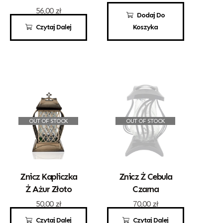
56,00
zł
50,00
zł
Dodaj Do
Czytaj Dalej
Koszyka
OUT OF STOCK
OUT OF STOCK
Znicz Kapliczka
Znicz Ż Cebula
Ż Ażur Złoto
Czarna
50,00
zł
70,00
zł
Czytaj Dalej
Czytaj Dalej