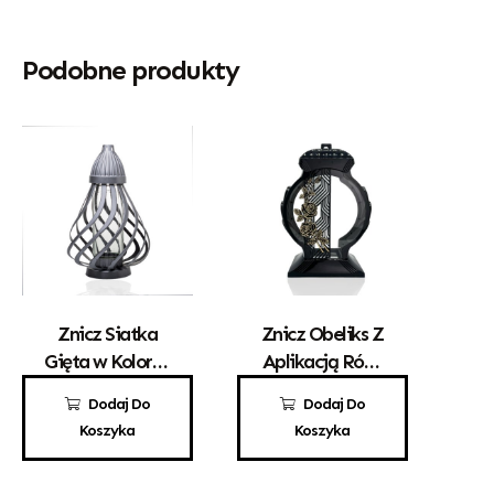
Podobne produkty
Znicz Siatka
Znicz Obeliks Z
Gięta w Kolorze
Aplikacją Róży
Srebrnym
Czarny
49,00
zł
110,00
zł
Dodaj Do
Dodaj Do
Koszyka
Koszyka