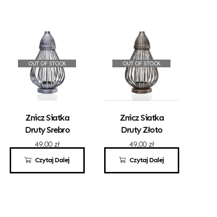
OUT OF STOCK
OUT OF STOCK
Znicz Siatka
Znicz Siatka
Druty Srebro
Druty Złoto
49,00
zł
49,00
zł
Czytaj Dalej
Czytaj Dalej