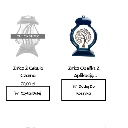
OUT OF STOCK
Znicz Ż Cebula
Znicz Obeliks Z
Czarna
Aplikacją
Drzewka
70,00
zł
100,00
zł
Dodaj Do
Czytaj Dalej
Koszyka