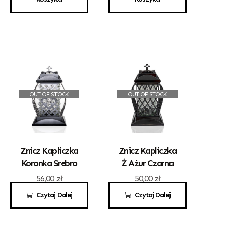
OUT OF STOCK
OUT OF STOCK
Znicz Kapliczka
Znicz Kapliczka
Koronka Srebro
Ż Ażur Czarna
56,00
zł
50,00
zł
Czytaj Dalej
Czytaj Dalej