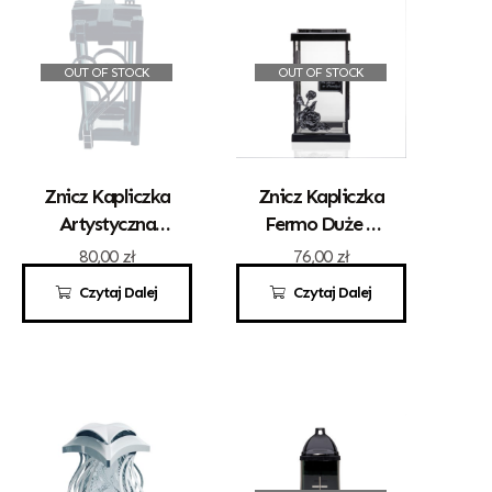
OUT OF STOCK
OUT OF STOCK
Znicz Kapliczka
Znicz Kapliczka
Artystyczna
Fermo Duże Z
Kwadrat Z
Różą
80,00
zł
76,00
zł
Sercem Srebro
Czytaj Dalej
Czytaj Dalej