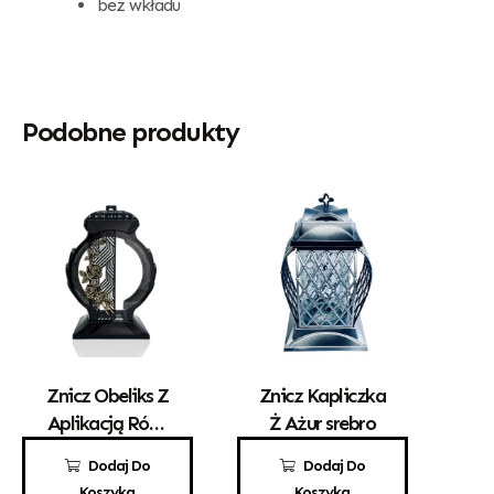
bez wkładu
Podobne produkty
Znicz Obeliks Z
Znicz Kapliczka
Aplikacją Róży
Ż Ażur srebro
Czarny
110,00
zł
50,00
zł
Dodaj Do
Dodaj Do
Koszyka
Koszyka