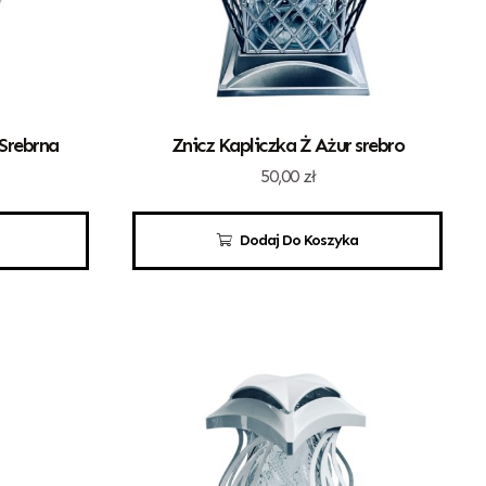
 Srebrna
Znicz Kapliczka Ż Ażur srebro
50,00
zł
Dodaj Do Koszyka