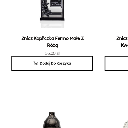
Znicz Kapliczka Fermo Małe Z
Znicz
Różą
Kwa
55,00
zł
Dodaj Do Koszyka