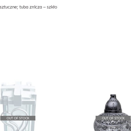
ztuczne; tuba znicza – szkło
OUT OF STOCK
OUT OF STOCK