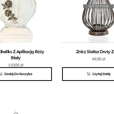
OUT OF STOCK
Obeliks Z Aplikacją Róży
Znicz Siatka Druty Z
Biały
49,00
zł
110,00
zł
Dodaj Do Koszyka
Czytaj Dalej