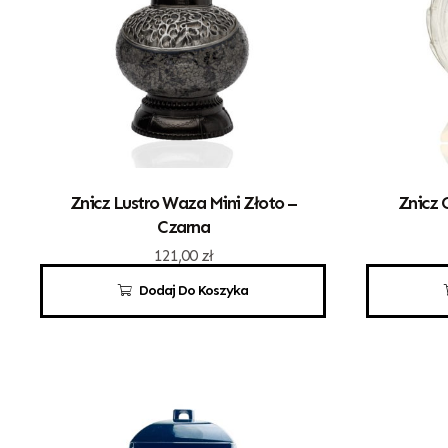
Znicz Lustro Waza Mini Złoto –
Znicz 
Czarna
121,00
zł
Dodaj Do Koszyka