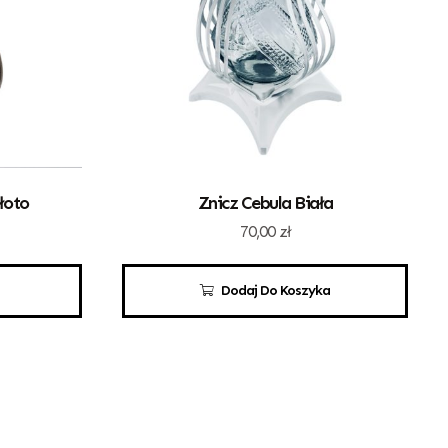
łoto
Znicz Cebula Biała
70,00
zł
Dodaj Do Koszyka