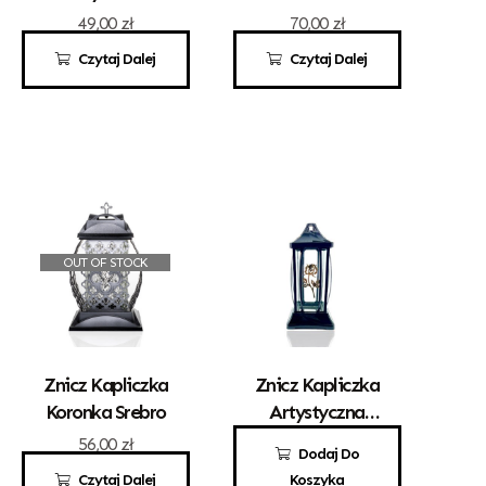
49,00
zł
70,00
zł
Czytaj Dalej
Czytaj Dalej
OUT OF STOCK
Znicz Kapliczka
Znicz Kapliczka
Koronka Srebro
Artystyczna
„Gracja” Mała
56,00
zł
49,00
zł
Dodaj Do
Czarna Z
Czytaj Dalej
Koszyka