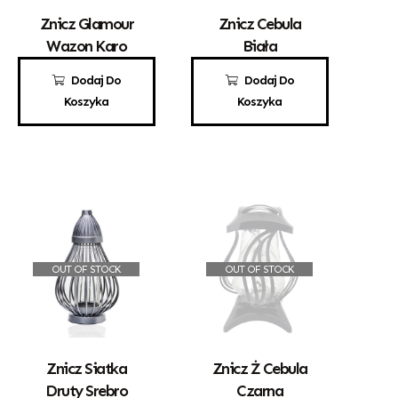
Znicz Glamour
Znicz Cebula
Wazon Karo
Biała
50,00
zł
70,00
zł
Dodaj Do
Dodaj Do
Koszyka
Koszyka
OUT OF STOCK
OUT OF STOCK
Znicz Siatka
Znicz Ż Cebula
Druty Srebro
Czarna