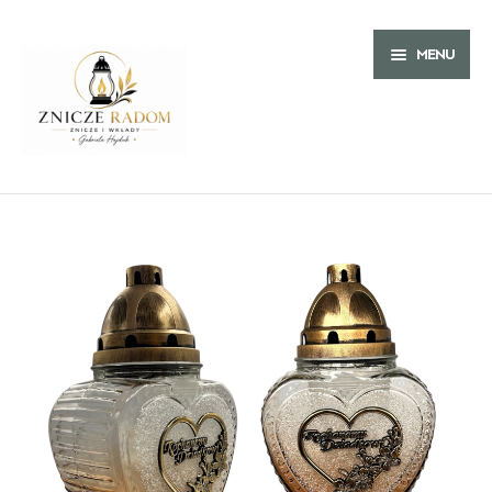
MENU
O NAS
ZNICZE
ZNICZE NA WIELKANOC
WKŁADY
ZNICZE ARTYSTYCZNE
WKŁADY LED
ZNICZE SOLARNE
WKŁADY DO ZNICZY PARAFINOWE
ZNICZE LED
WKŁADY DO ZNICZY OLEJOWE