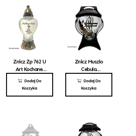
Znicz Zp 762 U
Znicz Muszlo
Art Kochanej
Cebula
Babci
Kochanemu
12,50
zł
79,00
zł
Dodaj Do
Dodaj Do
Dziadkowi
Koszyka
Koszyka