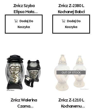
Znicz Szyba
Znicz Z-2380 L
Elipsa Mała
Kochanej Babci
Kochanej Babci
37,00
zł
23,50
zł
Dodaj Do
Dodaj Do
Koszyka
Koszyka
OUT OF STOCK
Znicz Walerina
Znicz Z-1210 L
Czarna
Kochanemu