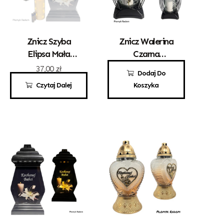
Znicz Szyba
Znicz Walerina
Elipsa Mała
Czarna
Kochanemu
Kochanej Babci
37,00
zł
29,00
zł
Dodaj Do
Dziadkowi
Czytaj Dalej
Koszyka