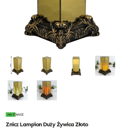
NA STANIE
Znicz Lampion Duży Żywica Złoto