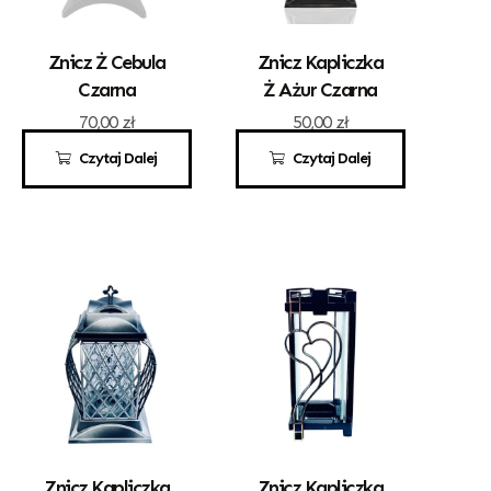
Znicz Ż Cebula
Znicz Kapliczka
Czarna
Ż Ażur Czarna
70,00
zł
50,00
zł
Czytaj Dalej
Czytaj Dalej
Znicz Kapliczka
Znicz Kapliczka