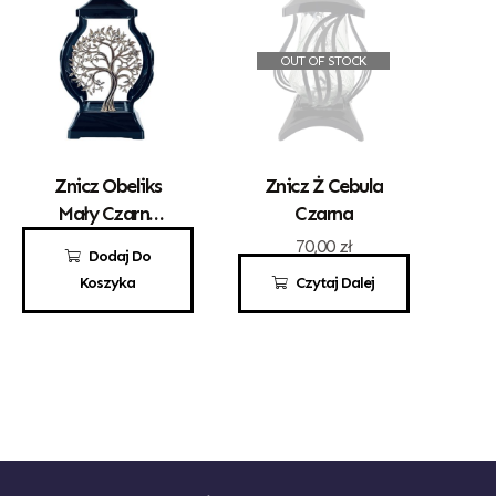
OUT OF STOCK
Znicz Obeliks
Znicz Ż Cebula
Mały Czarny
Czarna
Drzewko
72,00
zł
70,00
zł
Dodaj Do
Koszyka
Czytaj Dalej