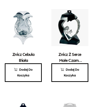
Znicz Cebula
Znicz Ż Serce
Biała
Małe Czarne
Srebrna Róża
70,00
zł
69,00
zł
Dodaj Do
Dodaj Do
Koszyka
Koszyka