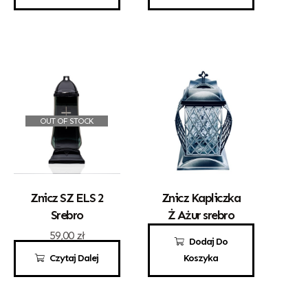
OUT OF STOCK
Znicz SZ ELS 2
Znicz Kapliczka
Srebro
Ż Ażur srebro
59,00
zł
50,00
zł
Dodaj Do
Czytaj Dalej
Koszyka