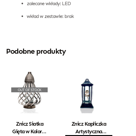
zalecane wkłady: LED
wkład w zestawie: brak
Podobne produkty
OUT OF STOCK
Znicz Siatka
Znicz Kapliczka
Gięta w Kolorze
Artystyczna