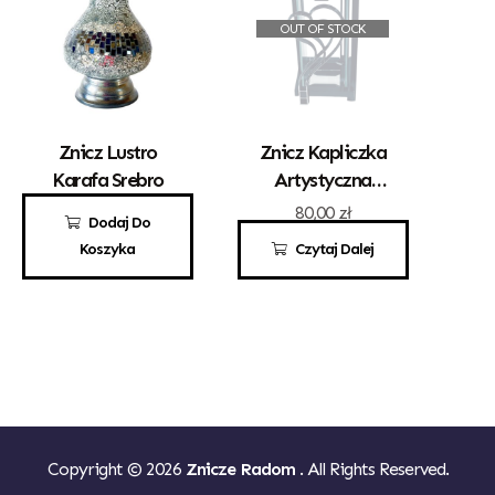
OUT OF STOCK
Znicz Lustro
Znicz Kapliczka
Karafa Srebro
Artystyczna
Kwadrat Z
95,00
zł
80,00
zł
Dodaj Do
Sercem Srebro
Koszyka
Czytaj Dalej
Copyright © 2026
Znicze Radom
. All Rights Reserved.