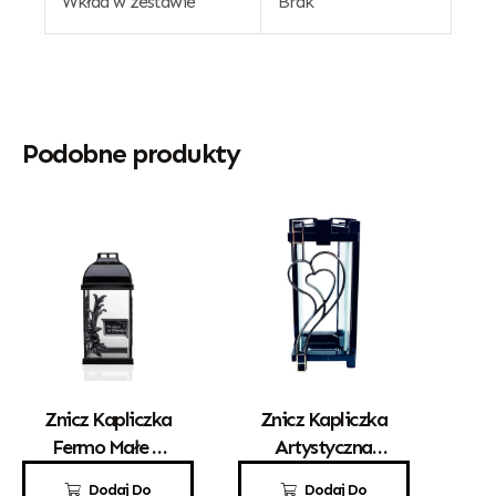
Wkład w zestawie
Brak
Podobne produkty
Znicz Kapliczka
Znicz Kapliczka
Fermo Małe Z
Artystyczna
Różą
Kwadrat Z
55,00
zł
80,00
zł
Dodaj Do
Dodaj Do