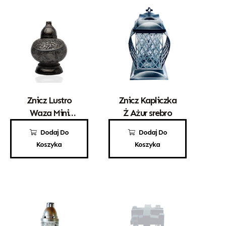
Znicz Lustro
Znicz Kapliczka
Waza Mini
Ż Ażur srebro
Złoto – Czarna
121,00
zł
50,00
zł
Dodaj Do
Dodaj Do
Koszyka
Koszyka