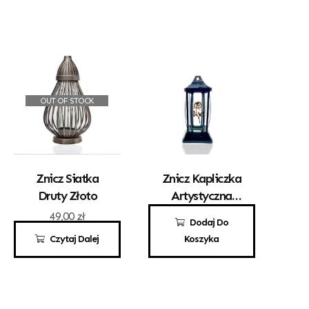
OUT OF STOCK
Znicz Siatka
Znicz Kapliczka
Druty Złoto
Artystyczna
„Gracja” Mała
49,00
zł
49,00
zł
Dodaj Do
Czarna Z
Czytaj Dalej
Koszyka
Różyczką